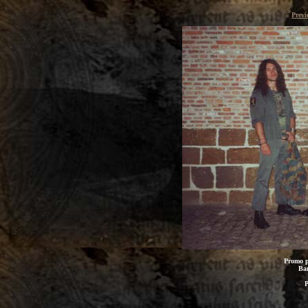
Previ
Promo p
Bar
P