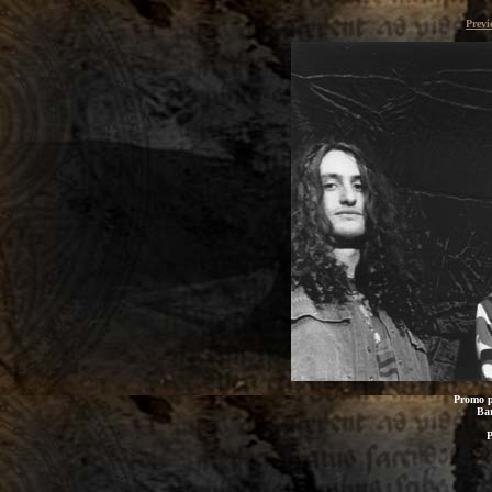
Previ
Promo p
Bar
P