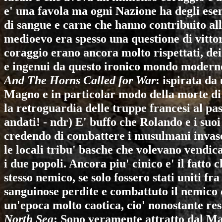
e' una favola ma ogni Nazione ha degli esemp
di sangue e carne che hanno contribuito all
medioevo era spesso una questione di vitto
coraggio erano ancora molto rispettati, dei
e ingenui da questo ironico mondo modern
And The Horns Called for War
: ispirata d
Magno e in particolar modo della morte di
la retroguardia delle truppe francesi al pas
andati! - ndr) E' buffo che Rolando e i su
credendo di combattere i musulmani invaso
le locali tribu' basche che volevano vendica
i due popoli. Ancora piu' cinico e' il fatto 
stesso nemico, se solo fossero stati uniti fr
sanguinose perdite e combattuto il nemico 
un'epoca molto caotica, cio' nonostante res
North Sea
: Sono veramente attratto dal Ma