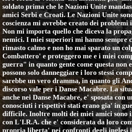
soldato prima che le Nazioni Unite mandass
amici Serbi e Croati. Le Nazioni Unite sono
coscienza mi avrebbe creato dei problemi i
Non mi importa quello che diceva la propag
nemici. I miei superiori mi hanno sempre 
rimasto calmo e non ho mai sparato un colp
Combattero' e proteggero me e i miei comp
guerra" in quanto gente come questa non e'
possono solo danneggiare i loro stessi co
sarebbe un vero dramma, in quanto gli
Anc
discorso vale per i Danse Macabre. La situa
anche nei
Danse Macabre
, e' sposata con 
conosciuti i rispettivi stati erano gia' in 
difficile. Inoltre molti dei miei amici sono 
con L'I.R.A. che e' considerata da loro co
propria liberta' nei confronti degli inglesi