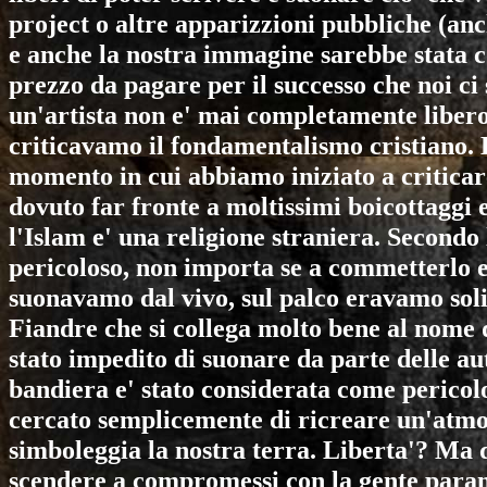
project o altre apparizzioni pubbliche (anch
e anche la nostra immagine sarebbe stata con
prezzo da pagare per il successo che noi c
un'artista non e' mai completamente libero.
criticavamo il fondamentalismo cristiano. E
momento in cui abbiamo iniziato a critica
dovuto far fronte a moltissimi boicottaggi
l'Islam e' una religione straniera. Secondo
pericoloso, non importa se a commetterlo e
suonavamo dal vivo, sul palco eravamo soli
Fiandre che si collega molto bene al nome d
stato impedito di suonare da parte delle a
bandiera e' stato considerata come perico
cercato semplicemente di ricreare un'atmo
simboleggia la nostra terra. Liberta'? Ma q
scendere a compromessi con la gente parano