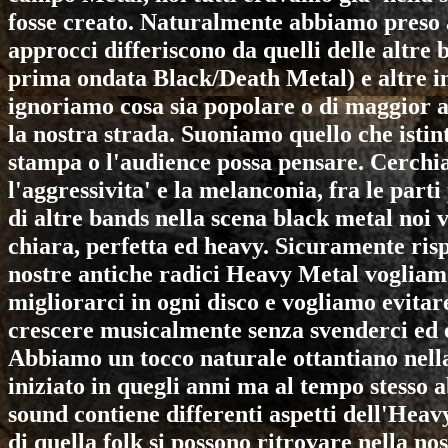
fosse creato. Naturalmente abbiamo preso a
approcci differiscono da quelli delle altre
prima ondata Black/Death Metal) e altre in
ignoriamo cosa sia popolare o di maggior 
la nostra strada. Suoniamo quello che isti
stampa o l'audience possa pensare. Cerchi
l'aggressivita' e la melanconia, fra le parti
di altre bands nella scena black metal no
chiara, perfetta ed heavy. Sicuramente ris
nostre antiche radici Heavy Metal vogliam
migliorarci in ogni disco e vogliamo evitare 
crescere musicalmente senza svenderci ed e
Abbiamo un tocco naturale ottantiano nell
iniziato in quegli anni ma al tempo stesso
sound contiene differenti aspetti dell'Hea
di quella folk si possono ritrovare nella n