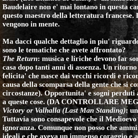
Baudelaire non e' mai lontano in questa c
questo maestro della letteratura francese.
vengono in mente.
Ma dacci qualche dettaglio in piu' riguardo
sono le tematiche che avete affrontato?
The Return
: musica e liriche devono far so
casa dopo tanti anni di assenza. Un ritorno 
felicita' che nasce dai vecchi ricordi e ric
causa della scomparsa della gente che si co
circostanze). Opportunita' e sogni perduti 
a queste cose. (DA CONTROLLARE ME
Victory or Valhalla (Last Man Standing)
: un
Tuttavia sono consapevole che il Medioevo 
ignoranza. Comunque non posso che ammira
ideali e che aveva un immenso coraggio e au