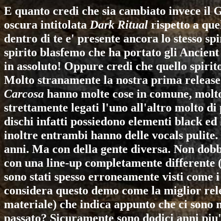
E quanto credi che sia cambiato invece il 
oscura intitolata
Dark Ritual
rispetto a que
dentro di te e' presente ancora lo stesso s
spirito blasfemo che ha portato gli Ancien
in assoluto! Oppure credi che quello spirit
Molto stranamente la nostra prima releas
Carcosa
hanno molte cose in comune, molto 
strettamente legati l'uno all'altro molto di
dischi infatti possiedono elementi black ed
inoltre entrambi hanno delle vocals pulite.
anni. Ma con della gente diversa. Non dobb
con una line-up completamente differente 
sono stati spesso erroneamente visti come i
considera questo demo come la miglior rele
materiale) che indica appunto che ci sono m
passato? Sicuramente sono dodici anni piu' 