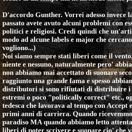
D'accordo Gunther. Vorrei adesso invece la
passato avete avuto alcuni problemi con essa 
politici e religiosi. Credi quindi che un'art
modo ad alcune labels e major che cercano 
vogliono...)
Noi siamo sempre stati liberi come il vento
niente e nessuno, naturalmente pero' abbia
non abbiamo mai accettato di suonare seco
raggiunto una grande fama e spesso abbiam
distributori si sono rifiutati di distribuir
estremi o poco "politically correct" etc., o
tedesca che lavorava al tempo con
Accept
primi anni di carriera. Quando ricevemmo 
paradiso MA quando abbiamo letto attenta
liberi di poter scrivere e suonare cio' che