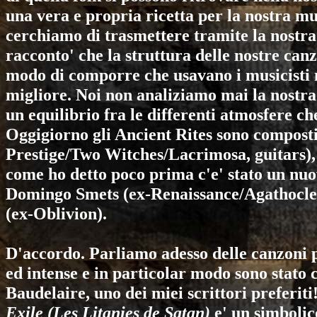
una vera e propria ricetta per la nostra mu
cerchiamo di trasmettere tramite la nostra
racconto' che la struttura delle nostre canz
modo di comporre che usavano i musicisti
migliore. Noi non analiziamo mai la nostr
un equilibrio fra le differenti atmosfere c
Oggigiorno gli
Ancient Rites
sono composti
Prestige/Two Witches/Lacrimosa
, guitars)
come ho detto poco prima c'e' stato un nuov
Domingo Smets (ex-
Renaissance
/
Agathocle
(ex-
Oblivion
).
D'accordo. Parliamo adesso delle canzoni 
ed intense e in particolar modo sono stato
Baudelaire, uno dei miei scrittori preferiti
Exile (Les Litanies de Satan)
e' un simbolico