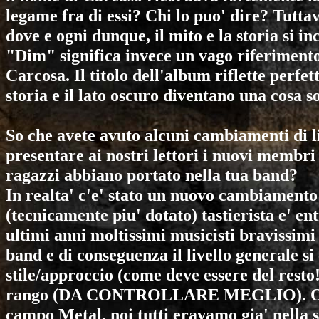
legame fra di essi? Chi lo puo' dire? Tuttav
dove e ogni dunque, il mito e la storia si i
"Dim" significa invece un vago riferimento
Carcosa. Il titolo dell'album riflette perfe
storia e il lato oscuro diventano una cosa so
So che avete avuto alcuni cambiamenti di li
presentare ai nostri lettori i nuovi membri
ragazzi abbiano portato nella tua band?
In realta' c'e' stato un nuovo cambiamento
(tecnicamente piu' dotato) tastierista e' en
ultimi anni moltissimi musicisti bravissimi
band e di conseguenza il livello generale si
stile/approccio (come deve essere del resto!
rango (DA CONTROLLARE MEGLIO). Ogni 
campo Metal, noi tutti eravamo gia' nella