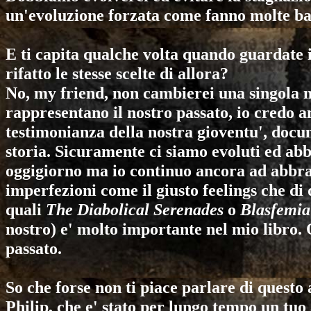
un'evoluzione forzata come fanno molte band
E ti capita qualche volta quando guardate in
rifatto le stesse scelte di allora?
No, my friend, non cambierei una singola n
rappresentano il nostro passato, io credo 
testimonianza della nostra gioventu', docu
storia. Sicuramente ci siamo evoluti ed abb
oggigiorno ma io continuo ancora ad abbracc
imperfezioni come il giusto feelings che di 
quali
The Diabolical Serenades
o
Blasfemia
nostro) e' molto importante nel mio libro.
passato.
So che forse non ti piace parlare di quest
Philip, che e' stato per lungo tempo un tuo 