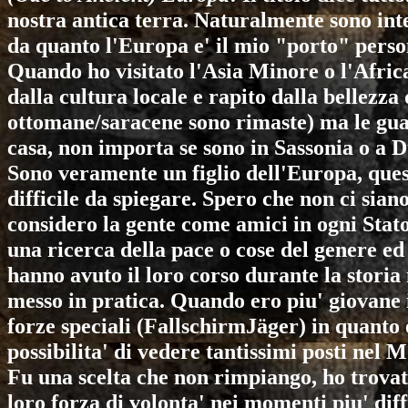
nostra antica terra. Naturalmente sono inte
da quanto l'Europa e' il mio "porto" perso
Quando ho visitato l'Asia Minore o l'Africa
dalla cultura locale e rapito dalla bellezza
ottomane/saracene sono rimaste) ma le gua
casa, non importa se sono in Sassonia o a D
Sono veramente un figlio dell'Europa, quest
difficile da spiegare. Spero che non ci sia
considero la gente come amici in ogni Sta
una ricerca della pace o cose del genere ed 
hanno avuto il loro corso durante la storia
messo in pratica. Quando ero piu' giovane il
forze speciali (FallschirmJäger) in quanto 
possibilita' di vedere tantissimi posti nel 
Fu una scelta che non rimpiango, ho trovat
loro forza di volonta' nei momenti piu' diffi