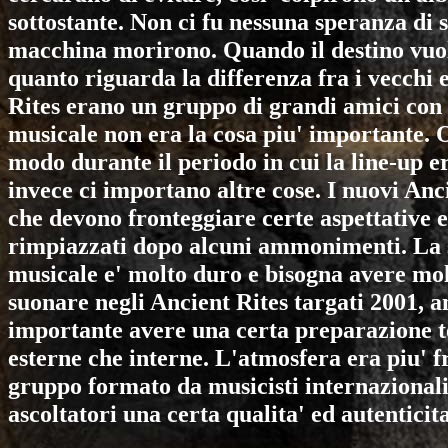
sottostante. Non ci fu nessuna speranza di s
macchina morirono. Quando il destino vuole
quanto riguarda la differenza fra i vecchi 
Rites
erano un gruppo di grandi amici con 
musicale non era la cosa piu' importante. 
modo durante il periodo in cui la line-up 
invece ci importano altre cose. I nuovi
Anci
che devono fronteggiare certe aspettative e
rimpiazzati dopo alcuni ammonimenti. La s
musicale e' molto duro e bisogna avere mol
suonare negli
Ancient Rites
targati 2001, a
importante avere una certa preparazione te
esterne che interne. L'atmosfera era piu' f
gruppo formato da musicisti internazionali 
ascoltatori una certa qualita' ed autenticita'