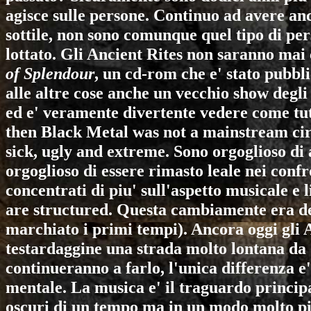
agisce sulle persone. Continuo ad avere an
sottile, non sono comunque quel tipo di pe
lottato. Gli
Ancient Rites
non saranno mai 
of Splendour
, un cd-rom che e' stato pubbli
alle altre cose anche un vecchio show degli
ed e' veramente divertente vedere come tutt
then Black Metal was not a mainstream cir
sick, ugly and extreme. Sono orgoglioso di 
orgoglioso di essere rimasto leale nei confro
concentrati di piu' sull'aspetto musicale e
are structured. Questa cambiamente era del
marchiato i primi tempi). Ancora oggi gli
A
testardaggine una strada molto lontana da 
continueranno a farlo, l'unica differenza e
mentale. La musica e' il traguardo principa
oscuri di un tempo ma in un modo molto piu'