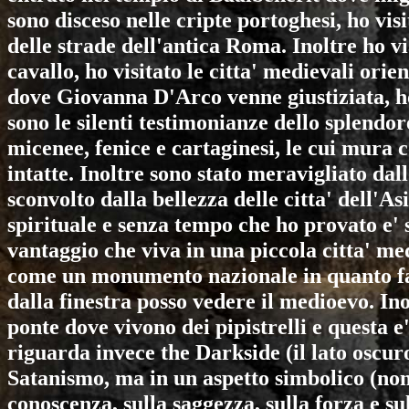
sono disceso nelle cripte portoghesi, ho visi
delle strade dell'antica Roma. Inoltre ho v
cavallo, ho visitato le citta' medievali ori
dove Giovanna D'Arco venne giustiziata, ho s
sono le silenti testimonianze dello splendor
micenee, fenice e cartaginesi, le cui mura
intatte. Inoltre sono stato meravigliato dal
sconvolto dalla bellezza delle citta' dell
spirituale e senza tempo che ho provato e' s
vantaggio che viva in una piccola citta' med
come un monumento nazionale in quanto fa
dalla finestra posso vedere il medioevo. Ino
ponte dove vivono dei pipistrelli e questa 
riguarda invece the Darkside (il lato oscuro
Satanismo, ma in un aspetto simbolico (non
conoscenza, sulla saggezza, sulla forza e su