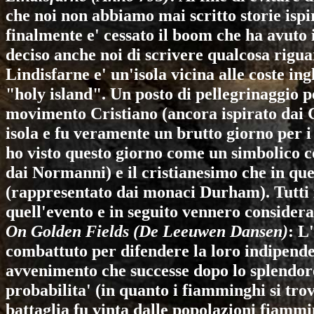
che noi non abbiamo mai scritto storie ispi
finalmente e' cessato il boom che ha avuto 
deciso anche noi di scrivere qualcosa rigu
Lindisfarne e' un'isola vicina alle coste i
"holy island". Un posto di pellegrinaggio p
movimento Cristiano (ancora ispirato dai C
isola e fu veramente un brutto giorno per 
ho visto questo giorno come un simbolico c
dai Normanni) e il cristianesimo che in queg
(rappresentato dai monaci Durham). Tutti 
quell'evento e in seguito vennero considera
On Golden Fields (De Leeuwen Dansen)
: L
combattuto per difendere la loro indipendenz
avvenimento che successe dopo lo splendor
probabilita' (in quanto i fiamminghi si tr
battaglia fu vinta dalle popolazioni fiamm