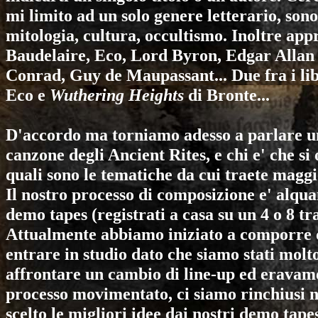
mi limito ad un solo genere letterario, sono
mitologia, cultura, occultismo. Inoltre appr
Baudelaire, Eco, Lord Byron, Edgar Allan
Conrad, Guy de Maupassant... Due fra i lib
Eco e
Wuthering Heights
di Bronte...
D'accordo ma torniamo adesso a parlare un
canzone degli
Ancient Rites
, e chi e' che 
quali sono le tematiche da cui traete magg
Il nostro processo di composizione e' alqu
demo tapes (registrati a casa su un 4 o 8 tr
Attualmente abbiamo iniziato a comporre d
entrare in studio dato che siamo stati molt
affrontare un cambio di line-up ed eravamo
processo movimentato, ci siamo rinchiusi n
scelto le migliori idee dai nostri demo ta