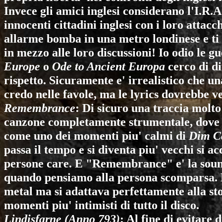
Invece gli amici inglesi considerano l'I.R.
innocenti cittadini inglesi con i loro attac
allarme bomba in una metro londinese e ti p
in mezzo alle loro discussioni! Io odio le 
Europe
o
Ode to Ancient Europa
cerco di di
rispetto. Sicuramente e' irrealistico che u
credo nelle favole, ma le lyrics dovrebbe v
Remembrance
: Di sicuro una traccia molt
canzone completamente strumentale, dove l
come uno dei momenti piu' calmi di
Dim C
passa il tempo e si diventa piu' vecchi si 
persone care. E "Remembrance" e' la soundt
quando pensiamo alla persona scomparsa. 
metal ma si adattava perfettamente alla sto
momenti piu' intimisti di tutto il disco.
Lindisfarne (Anno 793)
: Al fine di evitare 