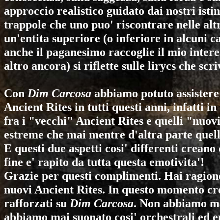
approccio realistico guidato dai nostri istin
trappole che uno puo' riscontrare nelle alt
un'entita superiore (o inferiore in alcuni ca
anche il paganesimo raccoglie il mio intere
altro ancora) si riflette sulle lirycs che scr
Con
Dim Carcosa
abbiamo potuto assistere 
Ancient Rites in tutti questi anni, infatti i
fra i "vecchi" Ancient Rites e quelli "nuov
estreme che mai mentre d'altra parte quel
E questi due aspetti cosi' differenti creano
fine e' rapito da tutta questa emotivita'!
Grazie per questi complimenti. Hai ragione
nuovi
Ancient Rites
. In questo momento c
rafforzati su
Dim Carcosa
. Non abbiamo mai
abbiamo mai suonato cosi' orchestrali ed e