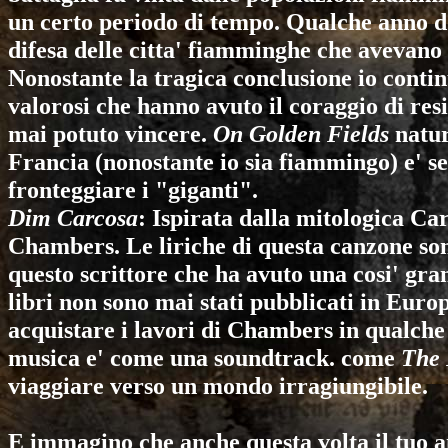
un certo periodo di tempo. Qualche anno dop
difesa delle citta' fiamminghe che avevano
Nonostante la tragica conclusione io contin
valorosi che hanno avuto il coraggio di re
mai potuto vincere.
On Golden Fields
natur
Francia (nonostante io sia fiammingo) e' 
fronteggiare i "giganti".
Dim Carcosa
: Ispirata dalla mitologica Ca
Chambers. Le liriche di questa canzone so
questo scrittore che ha avuto una cosi' gra
libri non sono mai stati pubblicati in Euro
acquistare i lavori di Chambers in qualche 
musica e' come una soundtrack. come
The 
viaggiare verso un mondo irragiungibile.
E immagino che anche questa volta il tuo am