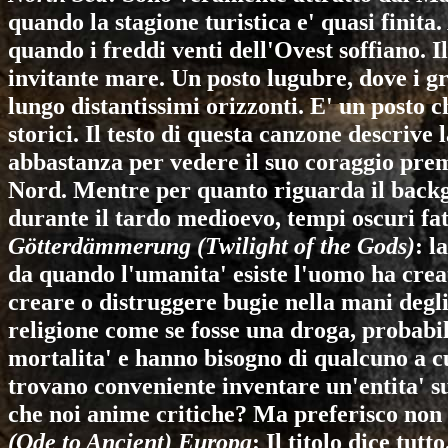
quando la stagione turistica e' quasi finita.
quando i freddi venti dell'Ovest soffiano. 
invitante mare. Un posto lugubre, dove i gri
lungo distantissimi orizzonti. E' un posto c
storici. Il testo di questa canzone descrive
abbastanza per vedere il suo coraggio prem
Nord. Mentre per quanto riguarda il backgr
durante il tardo medioevo, tempi oscuri fatt
Götterdämmerung (Twilight of the Gods)
: l
da quando l'umanita' esiste l'uomo ha creato
creare o distruggere bugie nella mani degli
religione come se fosse una droga, probabi
mortalita' e hanno bisogno di qualcuno a cu
trovano conveniente inventare un'entita' su
che noi anime critiche? Ma preferisco non v
(Ode to Ancient) Europa
: Il titolo dice tutt