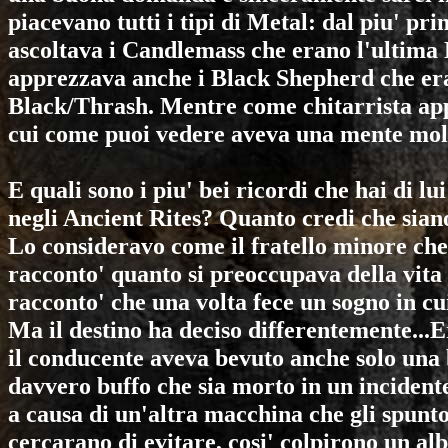
piacevano tutti i tipi di Metal: dal piu' pr
ascoltava i
Candlemass
che erano l'ultima
apprezzava anche i
Black Shepherd
che er
Black/Thrash. Mentre come chitarrista a
cui come puoi vedere aveva una mente molt
E quali sono i piu' bei ricordi che hai di l
negli
Ancient Rites
? Quanto credi che sian
Lo consideravo come il fratello minore ch
racconto' quanto si preoccupava della vita
racconto' che una volta fece un sogno in cui
Ma il destino ha deciso differentemente...Er
il conducente aveva bevuto anche solo una 
davvero buffo che sia morto in un incidente
a causa di un'altra macchina che gli spunto
cercarano di evitare, cosi' colpirono un al