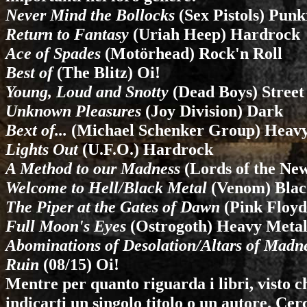
Never Mind the Bollocks
(
Sex Pistols
) Punk
Return to Fantasy
(
Uriah Heep
) Hardrock
Ace of Spades
(
Motörhead
) Rock'n Roll
Best of
(
The Blitz
) Oi!
Young, Loud and Snotty
(
Dead Boys
) Stree
Unknown Pleasures
(
Joy Division
) Dark
Bext of...
(
Michael Schenker Group
) Heav
Lights Out
(
U.F.O.
) Hardrock
A Method to our Madness
(
Lords of the Ne
Welcome to Hell/Black Metal
(
Venom
) Bla
The Piper at the Gates of Dawn
(
Pink Floyd
Full Moon's Eyes
(
Ostrogoth
) Heavy Meta
Abominations of Desolation/Altars of Madn
Ruin
(
08/15
) Oi!
Mentre per quanto riguarda i libri, visto c
indicarti un singolo titolo o un autore. Ce