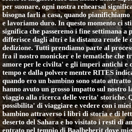
per suonare, ogni nostra rehearsal signific
bisogna farli a casa, quando pianifichiamo
e lavoriamo duro. In questo momento ci st
significa che passeremo i fine settimana a
differisce dagli altri e la distanza rende le
dedizione. Tutti prendiamo parte al proces
fra il nostro monicker e le tematiche che 
amore per le civilta' e gli imperi antichi 
tempo e dalla polvere mentre RITES indica
quando ero un bambino sono stato attratto 
hanno avuto un grosso impatto sul nostro l
viaggio alla ricerca delle verita' storiche
possibilita' di viaggiare e vedere con i mie
bambino attraverso i libri di storia e di le
deserto del Sahara e ho visitato i resti di an
entrato nel tempio di Baalbeherit dove migl