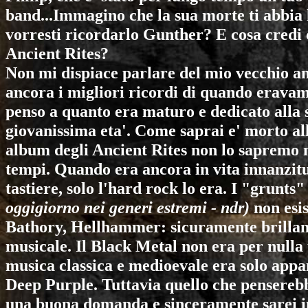
band...Immagino che la sua morte ti abbia
vorresti ricordarlo Gunther? E cosa credi
Ancient Rites
?
Non mi dispiace parlare del mio vecchio a
ancora i migliori ricordi di quando erava
penso a quanto era maturo e dedicato alla 
giovanissima eta'. Come saprai e' morto all
album degli
Ancient Rites
non lo sapremo m
tempi. Quando era ancora in vita innanzitut
tastiere, solo l'hard rock lo era. I "grunts
oggigiorno nei generi estremi - ndr)
non esi
Bathory
,
Hellhammer
: sicuramente brilla
musicale. Il Black Metal non era per nulla 
musica classica e medioevale era solo app
Deep Purple
. Tuttavia quello che pensereb
una buona domanda e sinceramente sarei int